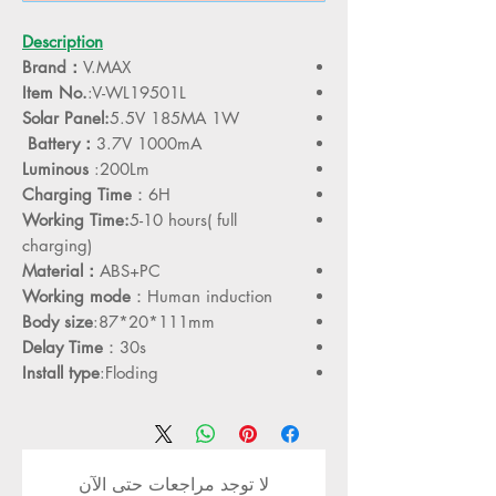
Description
Brand：
V.MAX
Item No.
:V-WL19501L
Solar Panel:
5.5V 185MA 1W
Battery：
3.7V 1000mA
Luminous
:200Lm
Charging Time
：6H
Working Time:
5-10 hours( full
charging)
Material：
ABS+PC
Working mode
：Human induction
Body size
:87*20*111mm
Delay Time
：30s
Install type
:Floding
لا توجد مراجعات حتى الآن