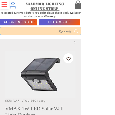
Vaarmor Lighting
ONLINE STORE
Respected customers before you order please check stock/availability
on chat panel or WhatsApp
UAE ONLINE STORE
INDIA STORE
وحدة SKU: VAR- V-WL19501
VMAX 1W LED Solar Wall
Light Outdoor