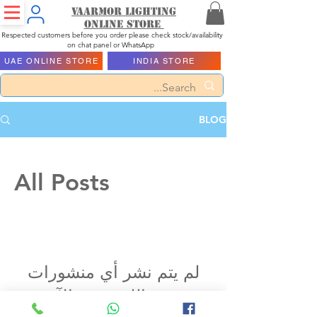
Vaarmor Lighting
ONLINE STORE
Respected customers before you order please check stock/availability
on chat panel or WhatsApp
UAE ONLINE STORE
INDIA STORE
BLOG
All Posts
لم يتم نشر أي منشورات
بهذه اللغة حتى الآن