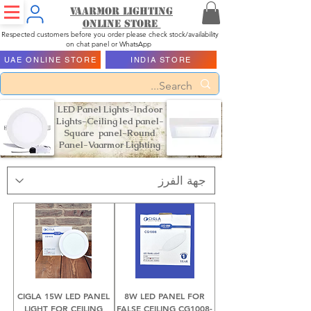
Vaarmor Lighting
ONLINE STORE
Respected customers before you order please check stock/availability
on chat panel or WhatsApp
UAE ONLINE STORE
INDIA STORE
LED Panel Lights-Indoor
Lights-Ceiling led panel-
Square panel-Round
Panel-Vaarmor Lighting
CIGLA 15W LED PANEL
8W LED PANEL FOR
LIGHT FOR CEILING
FALSE CEILING CG1008-