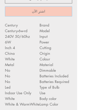
اشترِ الآن
‎Century
Brand
Century-6w-rd
Model
‎240V 50/60hz
Input
6W
Power
4 Inch
Cutting
China
Origin
‎White
Colour
‎Metal
Material
‎No
Dimmable
‎No
Batteries Included
‎No
Batteries Required
‎Led
Type of Bulb
‎Indoor Use Only
Use
‎White
Body color
‎White & WarmWhite
Lamp Color