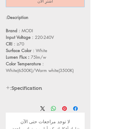
اشترِ الآن
Description:
Brand
：MODI
Input Voltage
：220-240V
CRI
：≥70
Surface Color
：White
Lumen Flux：
75lm/w
Color Temperature
：
White(6500K)/Warm white(3500K)
Specification:
n
Products size
Item No.
95*55mm
MD-
PLM1910R(round)
لا توجد مراجعات حتى الآن
شارك أفكارك. كن أول من يترك مراجعة.