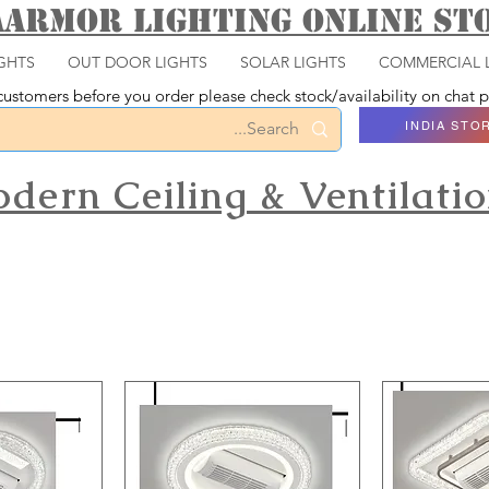
aarmor Lighting ONLINE S
GHTS
OUT DOOR LIGHTS
SOLAR LIGHTS
COMMERCIAL 
ustomers before you order please check stock/availability on chat
INDIA STO
dern Ceiling & Ventilati