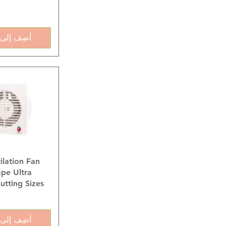
أضِف إلى 
العرض ال
lation Fan
pe Ultra
utting Sizes
أضِف إلى 