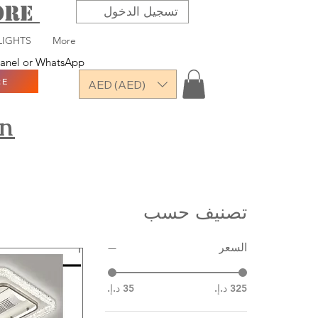
TORE
تسجيل الدخول
LIGHTS
More
 panel or WhatsApp
RE
AED (AED)
on
تصنيف حسب
السعر