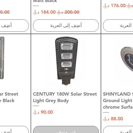
Matt Black
ي
سعر البيع
سعر عادي
سعر البيع
سعر 
العربة
أضِف إلى العربة
أضِف إ
سريع
العرض السريع
العرض
r Street
CENTURY 180W Solar Street
SHINYLAND S
 Black
Light Grey Body
Ground Light
chrome Surfa
السعر
السعر
العربة
غير متوفر
أضِف إ