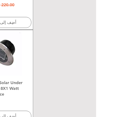
سعر عاد
أضِف إلى 
العرض ال
olar Under
 8X1 Watt
ce
أضِف إلى 