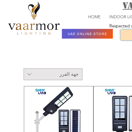
V
HOME
INDOOR LI
Respected c
UAE ONLINE STORE
جهة الفرز