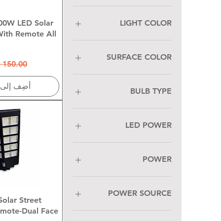
العرض ال
LIGHT COLOR
0W LED Solar
With Remote All
SURFACE COLOR
سعر عاد
أضِف إلى 
BULB TYPE
Non Dimmable
LED POWER
SMD-100W
SMD-180W
POWER
SMD-200W
SMD-1000W
SMD-500W
SMD-800W
SMD-8W
POWER SOURCE
العرض ال
lar Street
emote-Dual Face
Solar Powered