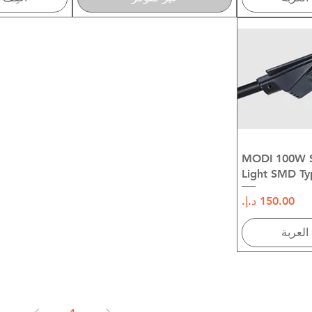
سريع
MODI 100W So
Light SMD Ty
السعر
العربة