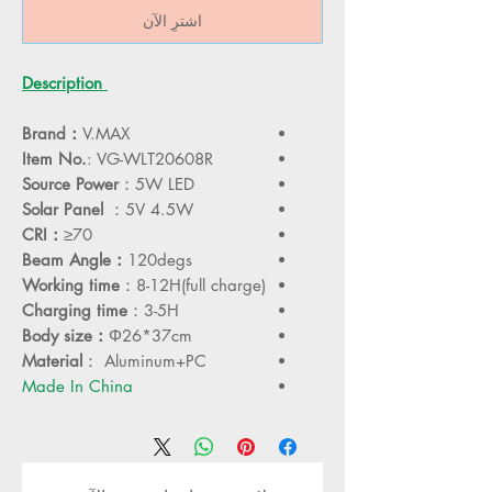
اشترِ الآن
Description
Brand：
V.MAX
Item No.
: VG-WLT20608R
Source Power
：5W LED
Solar Panel
：5V 4.5W
CRI：
≥70
Beam Angle：
120degs
Working time
：8-12H(full charge)
Charging time
：3-5H
Body size：
Φ26*37cm
Material
： Aluminum+PC
Made In China