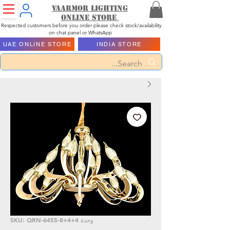
Vaarmor Lighting
ONLINE STORE
Respected customers before you order please check stock/availability
on chat panel or WhatsApp
UAE ONLINE STORE
INDIA STORE
وحدة SKU: QRN-6455-8+4+4