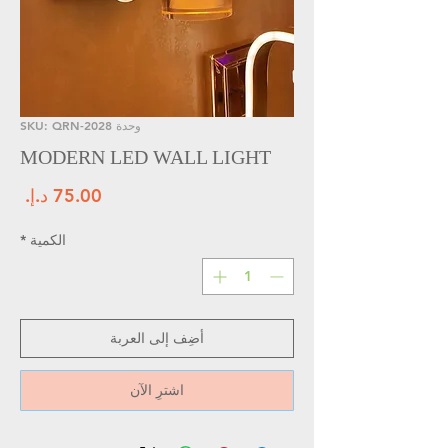
وحدة SKU: QRN-2028
MODERN LED WALL LIGHT
الس
الكمية
*
أضِف إلى العربة
اشترِ الآن