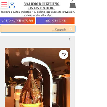
Vaarmor Lighting
ONLINE STORE
Respected customers before you order please check stock/availability
on chat panel or WhatsApp
UAE ONLINE STORE
INDIA STORE