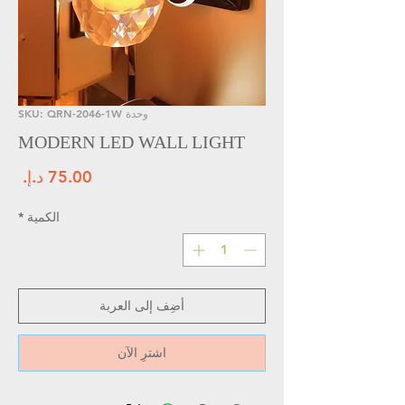
وحدة SKU: QRN-2046-1W
MODERN LED WALL LIGHT
الس
الكمية
*
أضِف إلى العربة
اشترِ الآن