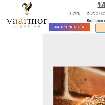
V
HOME
INDOOR LI
Respected c
UAE ONLINE STORE