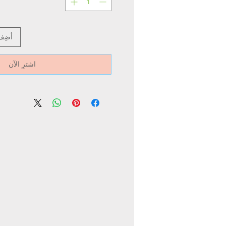
أضِف
اشترِ الآن