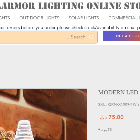
aarmor Lighting ONLINE S
GHTS
OUT DOOR LIGHTS
SOLAR LIGHTS
COMMERCIAL 
ustomers before you order please check stock/availability on chat
INDIA STO
MODERN LED 
SKU: QRN
السعر
الكمية
*