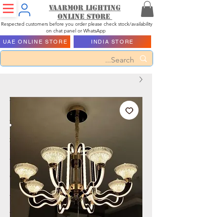
Vaarmor Lighting
ONLINE STORE
Respected customers before you order please check stock/availability
on chat panel or WhatsApp
UAE ONLINE STORE
INDIA STORE