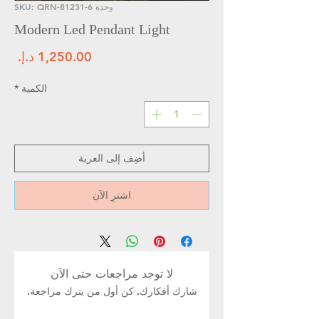
وحدة SKU: QRN-81231-6
Modern Led Pendant Light
الس
الكمية
*
أضِف إلى العربة
اشترِ الآن
لا توجد مراجعات حتى الآن
شارك أفكارك. كن أول من يترك مراجعة.