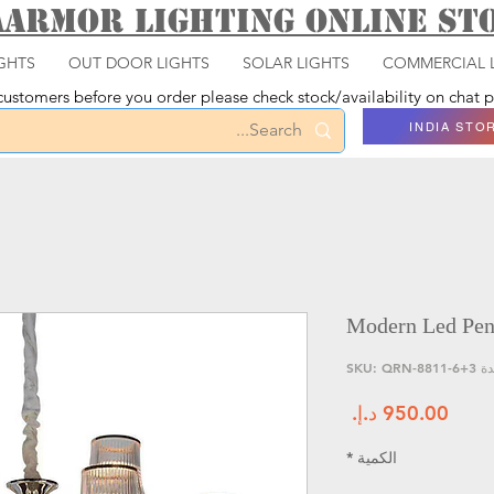
aarmor Lighting ONLINE S
GHTS
OUT DOOR LIGHTS
SOLAR LIGHTS
COMMERCIAL 
ustomers before you order please check stock/availability on chat
INDIA STO
Modern Led Pen
SKU: QRN-881
السعر
الكمية
*