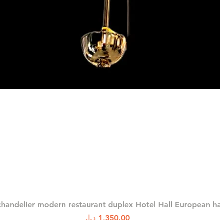
العرض السريع
chandelier modern restaurant duplex Hotel Hall European 
السعر