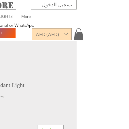
TORE
تسجيل الدخول
LIGHTS
More
 panel or WhatsApp
RE
AED (AED)
dant Light
وحدة 1-6+3