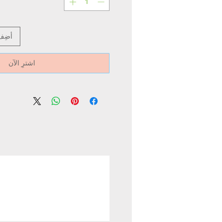
أضِف
اشترِ الآن