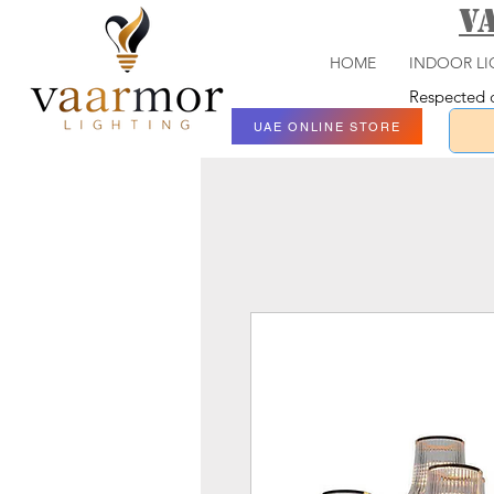
V
HOME
INDOOR LI
Respected c
UAE ONLINE STORE