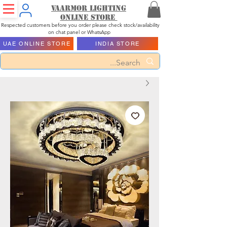
Vaarmor Lighting
ONLINE STORE
Respected customers before you order please check stock/availability
on chat panel or WhatsApp
UAE ONLINE STORE
INDIA STORE