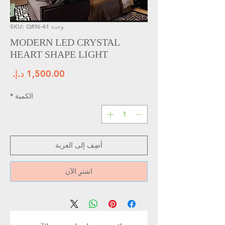
وحدة SKU: QRN-41
MODERN LED CRYSTAL
HEART SHAPE LIGHT
الس
الكمية
*
أضِف إلى العربة
اشترِ الآن