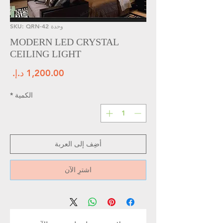
وحدة SKU: QRN-42
MODERN LED CRYSTAL
CEILING LIGHT
الس
الكمية
*
أضِف إلى العربة
اشترِ الآن