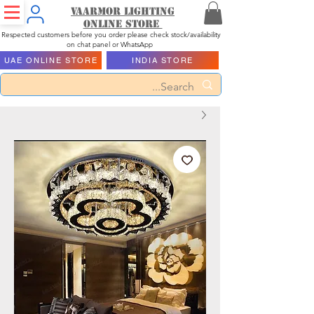
Vaarmor Lighting
ONLINE STORE
Respected customers before you order please check stock/availability
on chat panel or WhatsApp
UAE ONLINE STORE
INDIA STORE