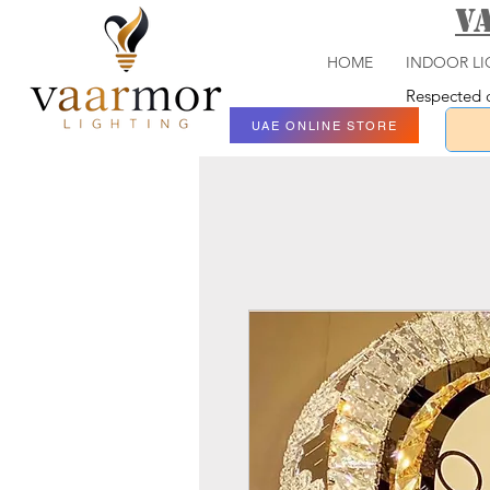
V
HOME
INDOOR LI
Respected c
UAE ONLINE STORE