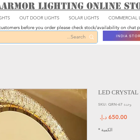
aarmor Lighting ONLINE S
GHTS
OUT DOOR LIGHTS
SOLAR LIGHTS
COMMERCIAL 
ustomers before you order please check stock/availability on chat
INDIA STO
LED CRYSTAL 
وحدة SKU: QRN-67
السعر
الكمية
*