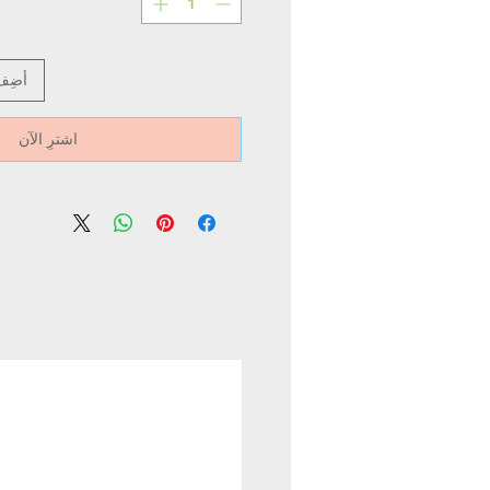
أضِف
اشترِ الآن