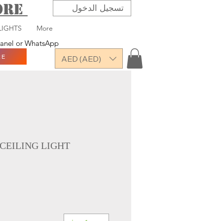
TORE
تسجيل الدخول
LIGHTS
More
 panel or WhatsApp
RE
AED (AED)
CEILING LIGHT