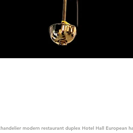
العرض السريع
chandelier modern restaurant duplex Hotel Hall European 