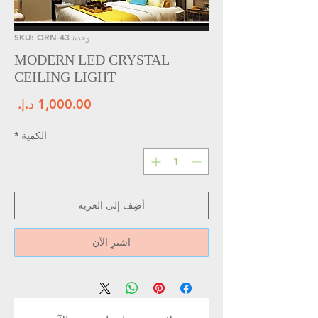
وحدة SKU: QRN-43
MODERN LED CRYSTAL
CEILING LIGHT
الس
الكمية
*
أضِف إلى العربة
اشترِ الآن