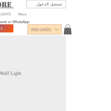
TORE
تسجيل الدخول
LIGHTS
More
 panel or WhatsApp
RE
AED (AED)
Wall Light