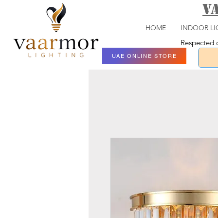
V
HOME
INDOOR LI
Respected c
UAE ONLINE STORE