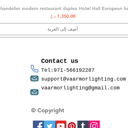
العرض السريع
chandelier modern restaurant duplex Hotel Hall European 
السعر
أضِف إلى العربة
Contact us
Tel:971-566192287
support@vaarmorlighting.com
vaarmorlighting@gmail.com
© Copyright