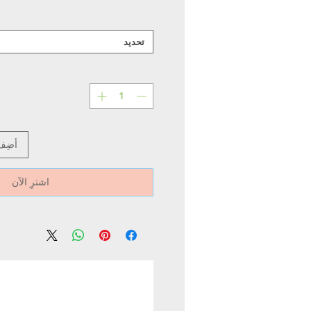
تحديد
أضِف
اشترِ الآن