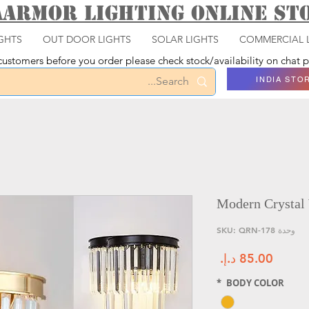
aarmor Lighting ONLINE S
GHTS
OUT DOOR LIGHTS
SOLAR LIGHTS
COMMERCIAL 
ustomers before you order please check stock/availability on chat
INDIA STO
Modern Crystal 
وحدة SKU: QRN-178
السعر
*
BODY COLOR