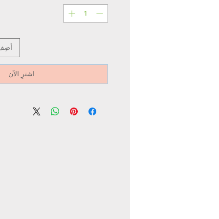
أضِف
اشترِ الآن