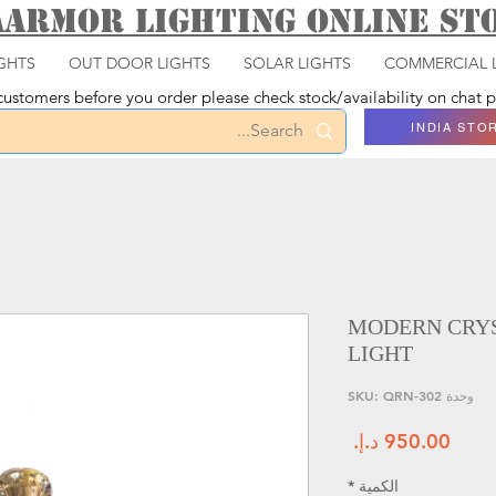
aarmor Lighting ONLINE S
GHTS
OUT DOOR LIGHTS
SOLAR LIGHTS
COMMERCIAL 
ustomers before you order please check stock/availability on chat
INDIA STO
MODERN CRY
LIGHT
وحدة SKU: QRN-302
السعر
الكمية
*