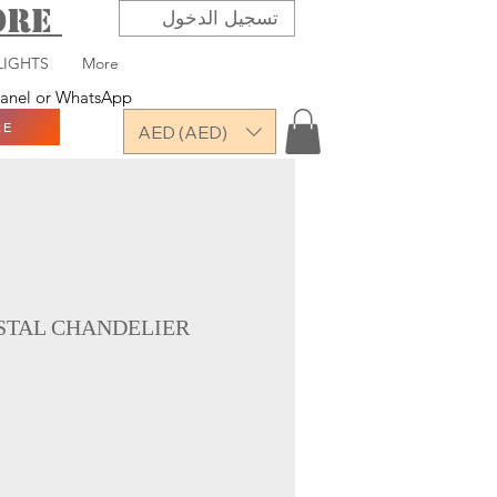
TORE
تسجيل الدخول
LIGHTS
More
 panel or WhatsApp
RE
AED (AED)
STAL CHANDELIER