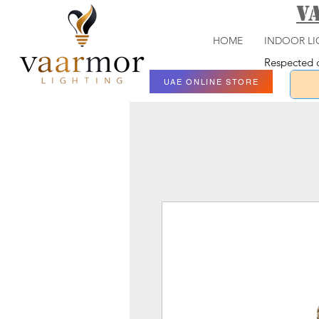
V
HOME
INDOOR LI
Respected c
UAE ONLINE STORE