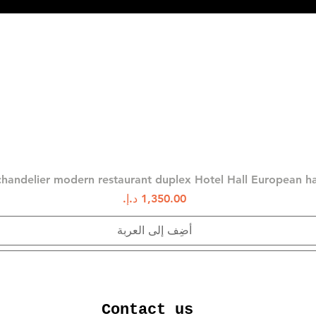
العرض السريع
chandelier modern restaurant duplex Hotel Hall European 
السعر
أضِف إلى العربة
Contact us