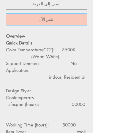
أضِف إلى العربة
اشترِ الآن
Overview
Quick Details
Color Temperature(CCT): 3500K
(Warm White)
Support Dimmer: No
Application:
indoor, Residential
Design Style:
Contemporary
Lifespan (hours): 50000
Working Time (hours): 50000
Item Type: Wall