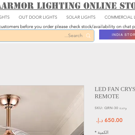
aarmor Lighting ONLINE S
GHTS
OUT DOOR LIGHTS
SOLAR LIGHTS
COMMERCIAL 
ustomers before you order please check stock/availability on chat
INDIA STO
LED FAN CRY
REMOTE
وحدة SKU: QRN-30
السعر
الكمية
*