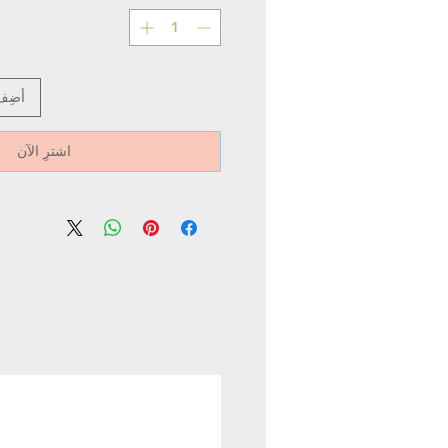
أضِف
اشترِ الآن