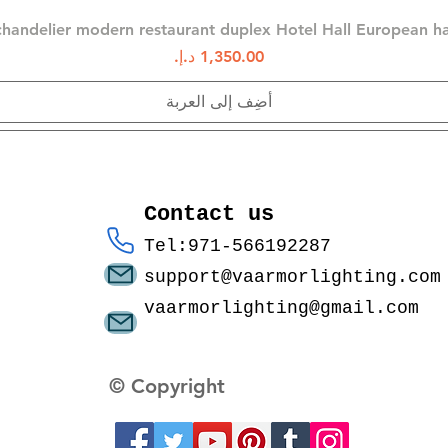
العرض السريع
chandelier modern restaurant duplex Hotel Hall European 
السعر
أضِف إلى العربة
Contact us
Tel:971-566192287
support@vaarmorlighting.com
vaarmorlighting@gmail.com
© Copyright