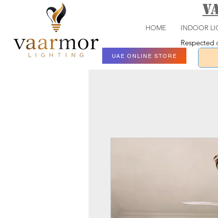
V
HOME
INDOOR LI
Respected c
UAE ONLINE STORE