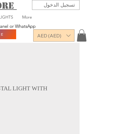
TORE
تسجيل الدخول
LIGHTS
More
 panel or WhatsApp
RE
AED (AED)
STAL LIGHT WITH