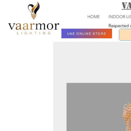
V
HOME
INDOOR LI
Respected c
UAE ONLINE STORE