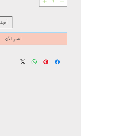
أضِف
اشترِ الآن