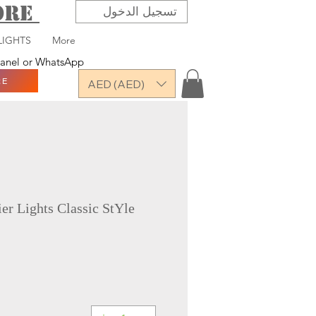
TORE
تسجيل الدخول
LIGHTS
More
 panel or WhatsApp
RE
AED (AED)
er Lights Classic StYle