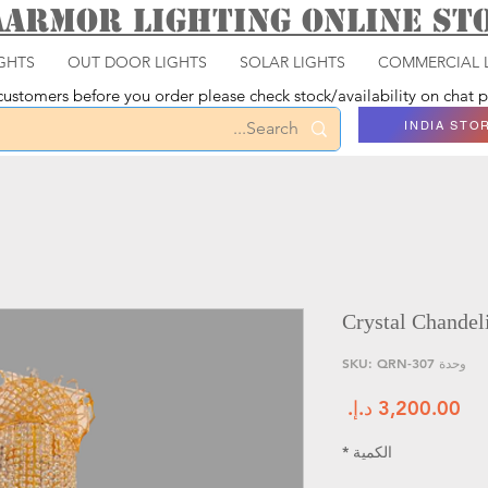
aarmor Lighting ONLINE S
GHTS
OUT DOOR LIGHTS
SOLAR LIGHTS
COMMERCIAL 
ustomers before you order please check stock/availability on chat
INDIA STO
Crystal Chandeli
وحدة SKU: QRN-307
السعر
الكمية
*