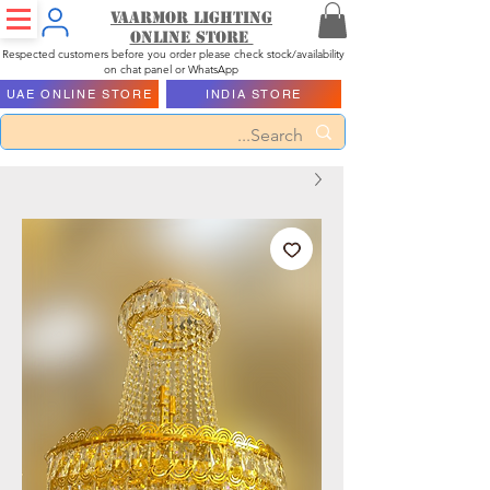
Vaarmor Lighting
ONLINE STORE
Respected customers before you order please check stock/availability
on chat panel or WhatsApp
UAE ONLINE STORE
INDIA STORE