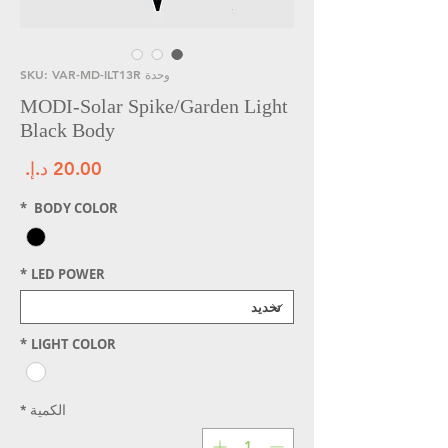
وحدة SKU: VAR-MD-ILT13R
MODI-Solar Spike/Garden Light
Black Body
الس
*
BODY COLOR
*
LED POWER
*
LIGHT COLOR
الكمية
*