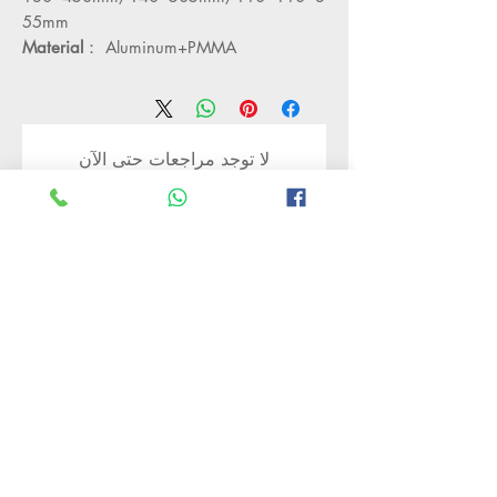
55mm
Material
： Aluminum+PMMA
لا توجد مراجعات حتى الآن
شارك أفكارك. كن أول من يترك مراجعة.
اترك مراجعة
Rate Us
منتجات ذات صلة