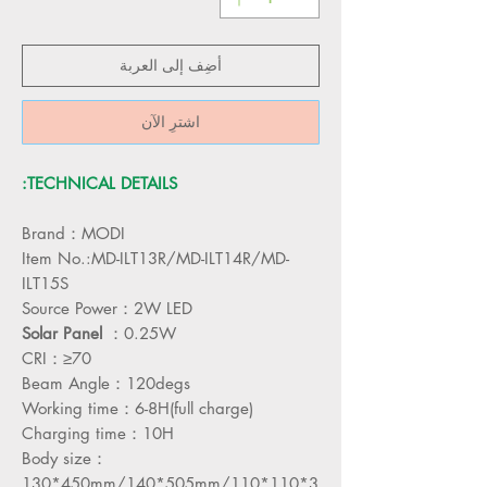
أضِف إلى العربة
اشترِ الآن
TECHNICAL DETAILS:
Brand：MODI
Item No.:MD-ILT13R/MD-ILT14R/MD-
ILT15S
Source Power：2W LED
Solar
Panel
：0.25W
CRI：≥70
Beam Angle：120degs
Working time：6-8H(full charge)
Charging time：10H
Body size：
130*450mm/140*505mm/110*110*3