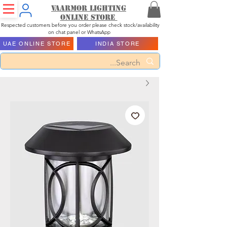
Vaarmor Lighting
ONLINE STORE
Respected customers before you order please check stock/availability
on chat panel or WhatsApp
UAE ONLINE STORE
INDIA STORE