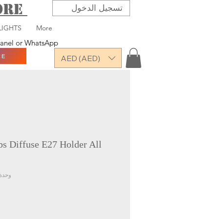
TORE
تسجيل الدخول
LIGHTS
More
 panel or WhatsApp
RE
AED (AED)
 Diffuse E27 Holder All
وحدة MD-B1110-series