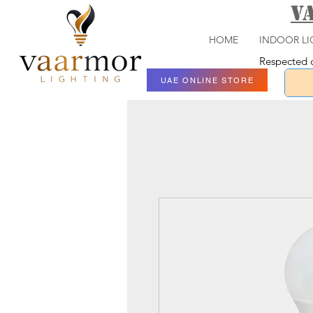
V
HOME
INDOOR LI
Respected c
UAE ONLINE STORE