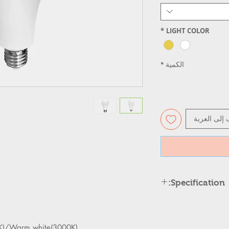
*
LIGHT COLOR
الكمية
*
 إلى العربة
Specification:
Lamp
Produ
holder
cts size
)/Warm white(3000K)