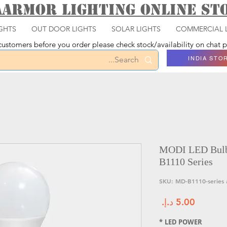
aarmor Lighting ONLINE S
GHTS
OUT DOOR LIGHTS
SOLAR LIGHTS
COMMERCIAL 
ustomers before you order please check stock/availability on chat
INDIA STO
MODI LED Bulbs
B1110 Series
SKU: 
السعر
*
LED POWER