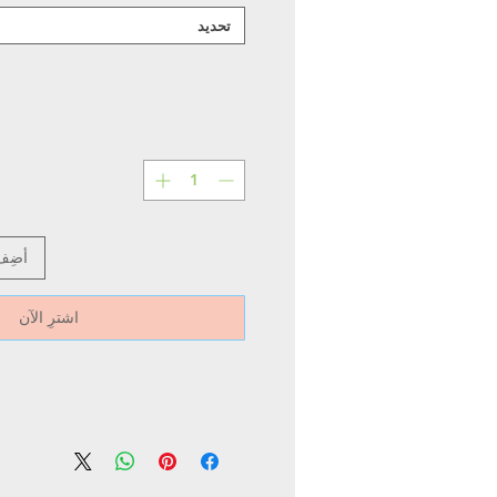
تحديد
أضِف
اشترِ الآن
Pcs/ct
Power
Item
n
No.