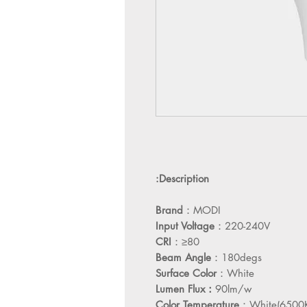
Description:
Brand
：MODI
Input Voltage
：220-240V
CRI
：≥80
Beam Angle
：180degs
Surface Color
：White
Lumen Flux：
90lm/w
Color Temperature
：White(6500K