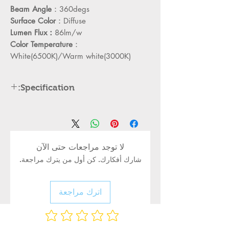
Beam Angle
：360degs
Surface Color
：Diffuse
Lumen Flux：
86lm/w
Color Temperature
：
White(6500K)/Warm white(3000K)
Specification:
Pcs/ctn
Lamp
Power
Item
holder
No.
5cm
100
E14
5W
MD-
لا توجد مراجعات حتى الآن
CB0505
شارك أفكارك. كن أول من يترك مراجعة.
Turn
up
اترك مراجعة