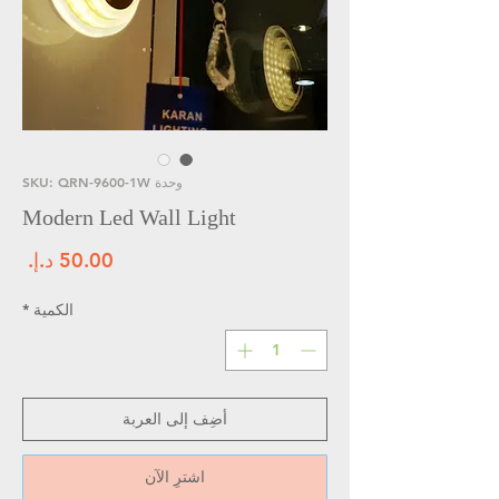
وحدة SKU: QRN-9600-1W
Modern Led Wall Light
الس
الكمية
*
أضِف إلى العربة
اشترِ الآن