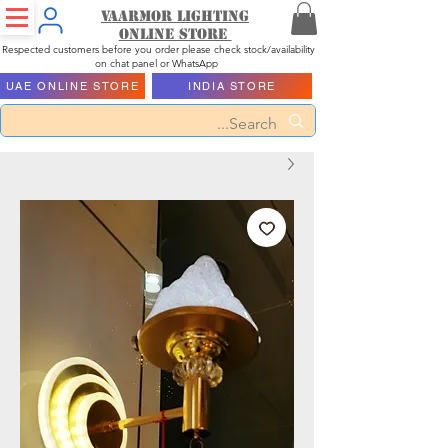
Vaarmor Lighting
ONLINE STORE
Respected customers before you order please check stock/availability
on chat panel or WhatsApp
UAE ONLINE STORE
INDIA STORE