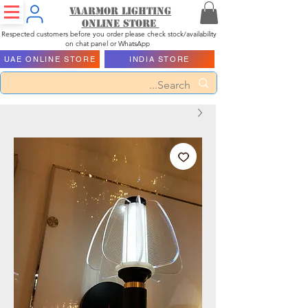
Vaarmor Lighting
ONLINE STORE
Respected customers before you order please check stock/availability
on chat panel or WhatsApp
UAE ONLINE STORE
INDIA STORE