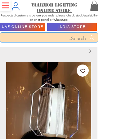
Vaarmor Lighting
ONLINE STORE
Respected customers before you order please check stock/availability
on chat panel or WhatsApp
UAE ONLINE STORE
INDIA STORE