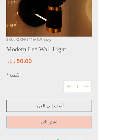
وحدة SKU: QRN-5416-1W
Modern Led Wall Light
الس
الكمية
*
أضِف إلى العربة
اشترِ الآن