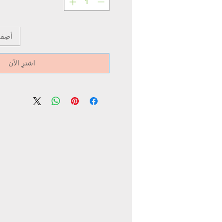
أضِف
اشترِ الآن