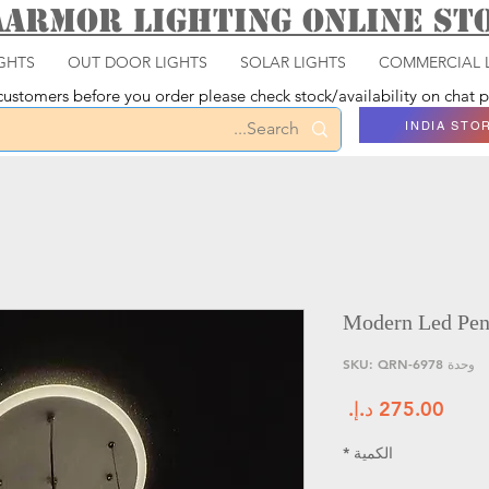
aarmor Lighting ONLINE S
GHTS
OUT DOOR LIGHTS
SOLAR LIGHTS
COMMERCIAL 
ustomers before you order please check stock/availability on chat
INDIA STO
Modern Led Pen
وحدة SKU: QRN-6978
السعر
الكمية
*