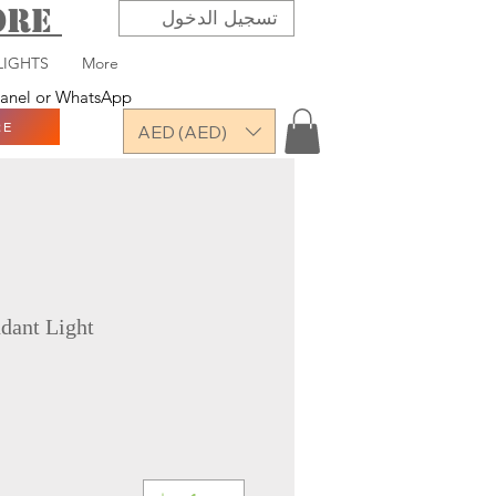
TORE
تسجيل الدخول
LIGHTS
More
 panel or WhatsApp
RE
AED (AED)
dant Light