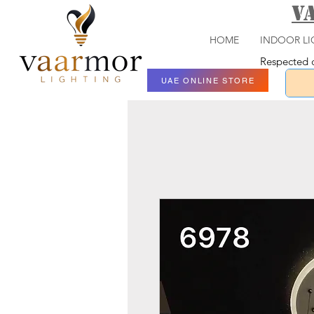
V
HOME
INDOOR LI
Respected c
UAE ONLINE STORE