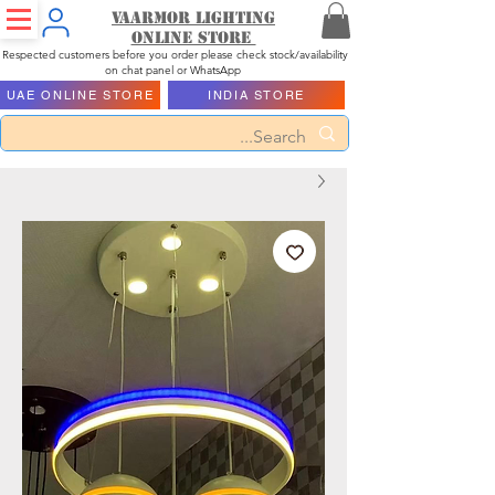
Vaarmor Lighting
ONLINE STORE
Respected customers before you order please check stock/availability
on chat panel or WhatsApp
UAE ONLINE STORE
INDIA STORE