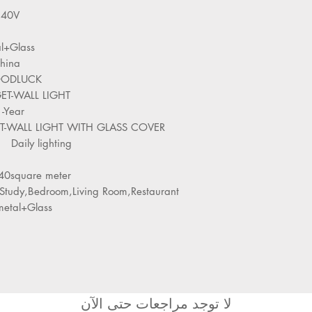
0V
l+Glass
a
ODLUCK
L LIGHT
ar
IGHT WITH GLASS COVER
ghting
1
40square meter
m,Living Room,Restaurant
etal+Glass
لا توجد مراجعات حتى الآن