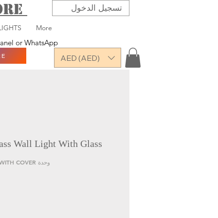
TORE
تسجيل الدخول
LIGHTS
More
 panel or WhatsApp
RE
AED (AED)
ss Wall Light With Glass
وحدة SKU: GET-WALL LIGHT WITH COVER