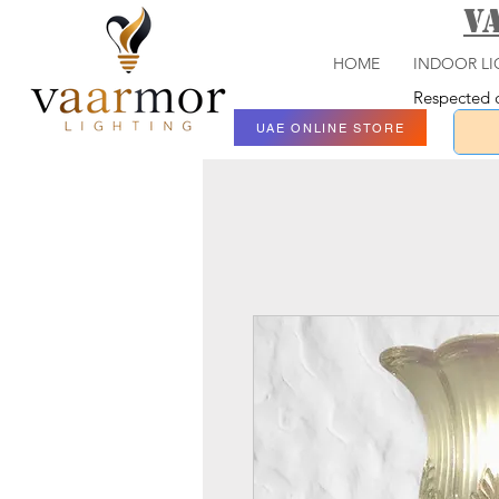
V
HOME
INDOOR LI
Respected c
UAE ONLINE STORE