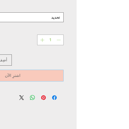
تحديد
أضِف
اشترِ الآن