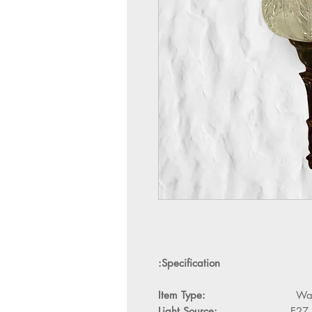
Specification:
Item Type:
Wall li
Light Source:
E27