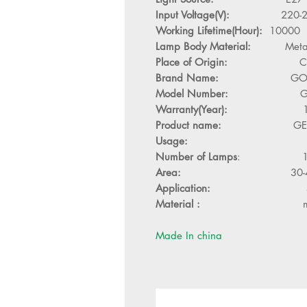
Input Voltage(V):
220-24
Working Lifetime(Hour):
10000
Lamp Body Material:
Meta
Place of Origin:
Chin
Brand Name:
GO
Model Number:
GET-WAL
Warranty(Year):
1-Ye
Product name:
GET-WALL L
Usage:
Daily li
Number of Lamps
: 
Area:
30-
Application:
Study,Bedroo
Material :
m
Made In china