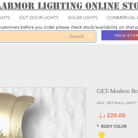
aarmor Lighting ONLINE S
GHTS
OUT DOOR LIGHTS
SOLAR LIGHTS
COMMERCIAL 
ustomers before you order please check stock/availability on chat
INDIA STO
GET-Modern Bra
السعر
*
BODY COLOR