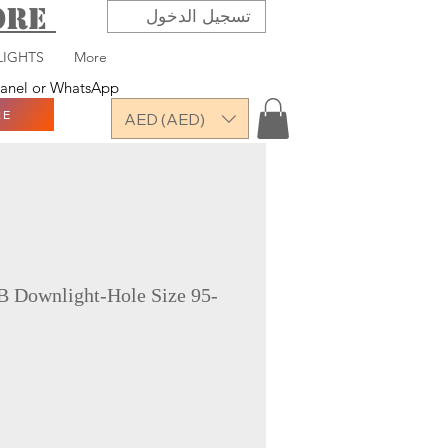
TORE
تسجيل الدخول
LIGHTS
More
 panel or WhatsApp
RE
AED (AED)
 Downlight-Hole Size 95-