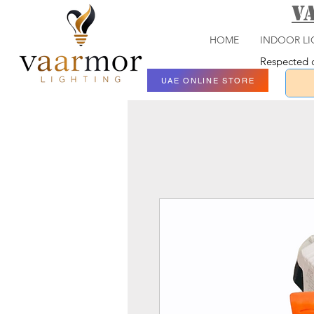
V
HOME
INDOOR LI
Respected c
UAE ONLINE STORE