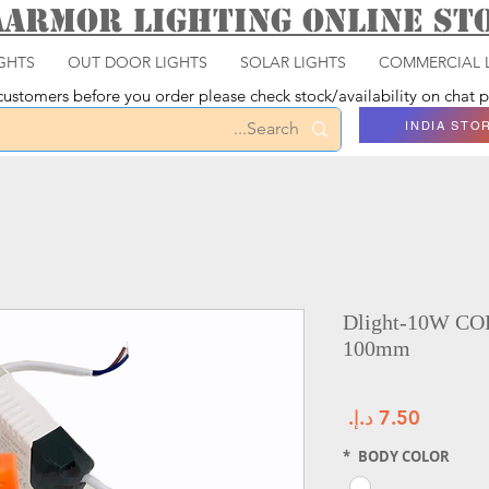
aarmor Lighting ONLINE S
GHTS
OUT DOOR LIGHTS
SOLAR LIGHTS
COMMERCIAL 
ustomers before you order please check stock/availability on chat
INDIA STO
Dlight-10W COB
100mm
السعر
*
BODY COLOR