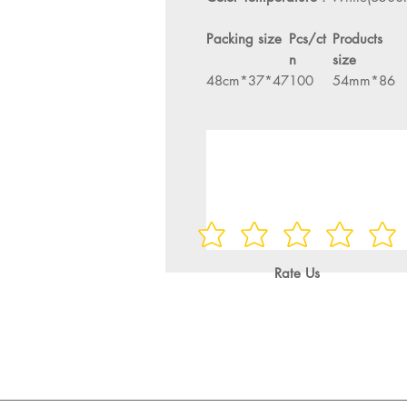
Packing size
Pcs/ct
Products
n
size
47*37*48cm
100
86*54mm
Rate Us