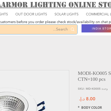
aarmor Lighting ONLINE S
GHTS
OUT DOOR LIGHTS
SOLAR LIGHTS
COMMERCIAL 
ustomers before you order please check stock/availability on chat
INDIA STO
MODI-KO005 Se
CTN=100 pcs
وحدة SKU: MD-K0005
السعر
*
BODY COLOR