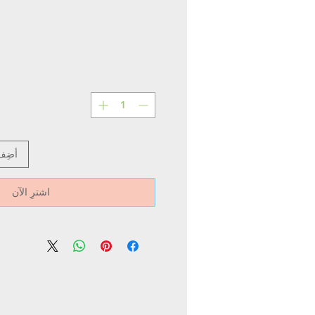
أضِف
اشترِ الآن