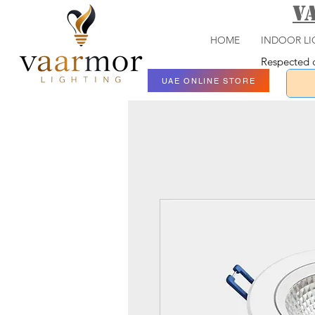
V
HOME
INDOOR LI
Respected c
UAE ONLINE STORE