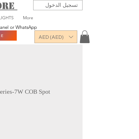
TORE
تسجيل الدخول
LIGHTS
More
 panel or WhatsApp
RE
AED (AED)
ries-7W COB Spot