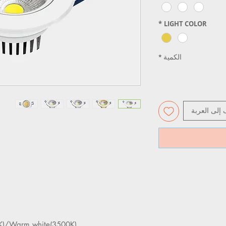
*
LIGHT COLOR
الكمية
*
 إلى العربة
)/Warm white(3500K)