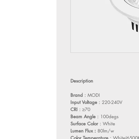
Description
Brand
：MODI
Input Voltage
：220-240V
CRI
：≥70
Beam Angle
：100degs
Surface Color
：White
Lumen Flux：
80lm/w
Color Temperature
：White(6500K