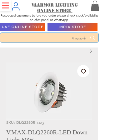
Vaarmor Lighting
ONLINE STORE
Respected customers before you order please check stock/availability
on chat panel or WhatsApp
UAE ONLINE STORE
INDIA STORE
وحدة SKU: DLQ2260R
V.MAX-DLQ2260R-LED Down
Light 60W