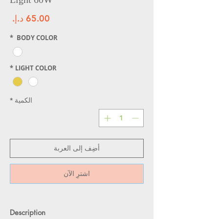
الس
*
BODY COLOR
*
LIGHT COLOR
الكمية
*
أضِف إلى العربة
اشترِ الآن
Description