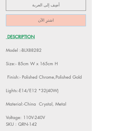
أضِف إلى العربة
اشترِ الآن
DESCRIPTION
Model :-BLX88282
Size:- 85cm W x 165cm H
Finish:- Polished Chrome,Polished Gold
Lights:-E14/E12 *32(40W)
Material:-China Crystal, Metal
Voltage: 110V-240V
SKU : QRN-142