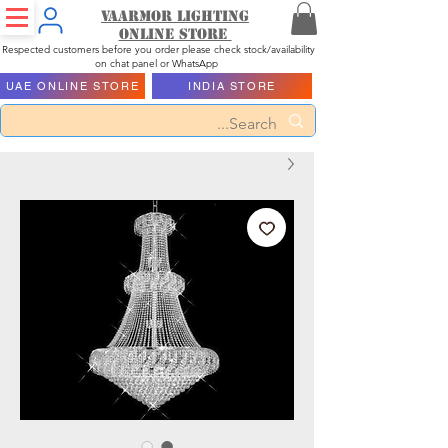
Vaarmor Lighting
ONLINE STORE
Respected customers before you order please check stock/availability
on chat panel or WhatsApp
UAE ONLINE STORE
INDIA STORE