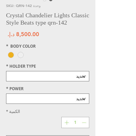
وحدة SKU: QRN-142
Crystal Chandelier Lights Classic
Style Beats type qrn-142
الس
*
BODY COLOR
*
HOLDER TYPE
*
POWER
الكمية
*