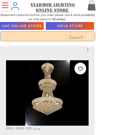
Vaarmor Lighting
ONLINE STORE
Respected customers before you order please check stock/availability
on chat panel or WhatsApp
UAE ONLINE STORE
INDIA STORE
وحدة SKU: QRN-103