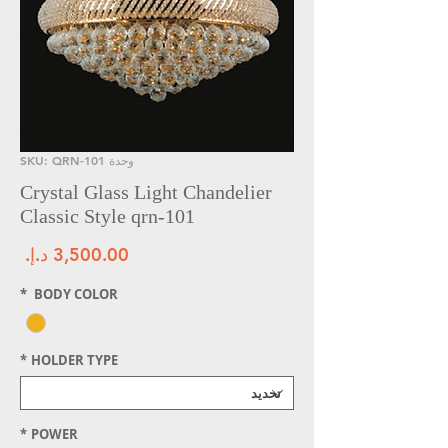
وحدة SKU: QRN-101
Crystal Glass Light Chandelier
Classic Style qrn-101
الس
*
BODY COLOR
*
HOLDER TYPE
*
POWER