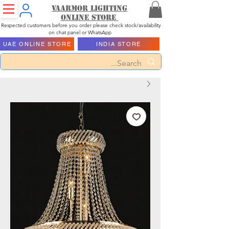
Vaarmor Lighting
ONLINE STORE
Respected customers before you order please check stock/availability
on chat panel or WhatsApp
UAE ONLINE STORE
INDIA STORE