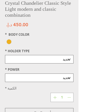
Crystal Chandelier Classic Style
Light modern and classic
combination
الس
*
BODY COLOR
*
HOLDER TYPE
*
POWER
الكمية
*