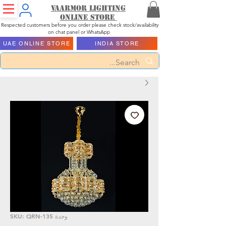
Vaarmor Lighting
ONLINE STORE
Respected customers before you order please check stock/availability
on chat panel or WhatsApp
UAE ONLINE STORE
INDIA STORE
وحدة SKU: QRN-135