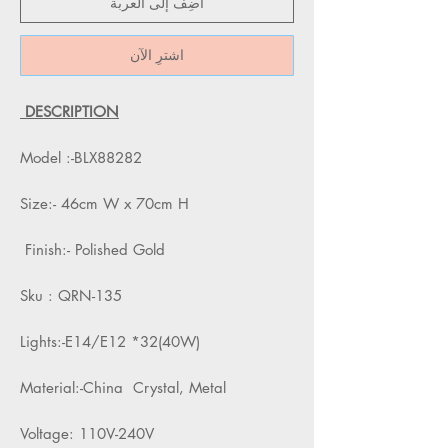
أضِف إلى العربة
اشترِ الآن
DESCRIPTION
Model :-BLX88282
Size:- 46cm W x 70cm H
Finish:- Polished Gold
Sku : QRN-135
Lights:-E14/E12 *32(40W)
Material:-China Crystal, Metal
Voltage: 110V-240V