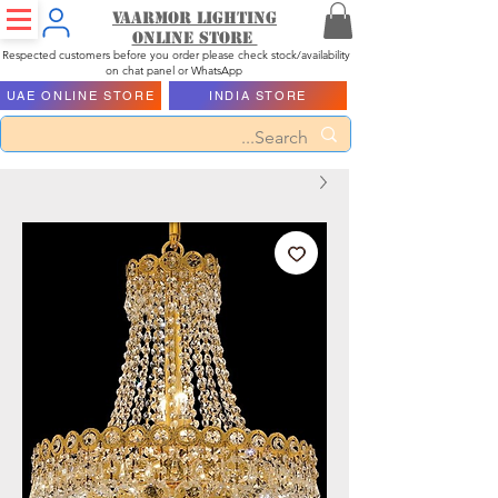
Vaarmor Lighting
ONLINE STORE
Respected customers before you order please check stock/availability
on chat panel or WhatsApp
UAE ONLINE STORE
INDIA STORE