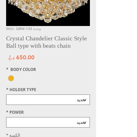
وحدة SKU: QRN-133
Crystal Chandelier Classic Style
Ball type with beats chain
الس
*
BODY COLOR
*
HOLDER TYPE
*
POWER
الكمية
*