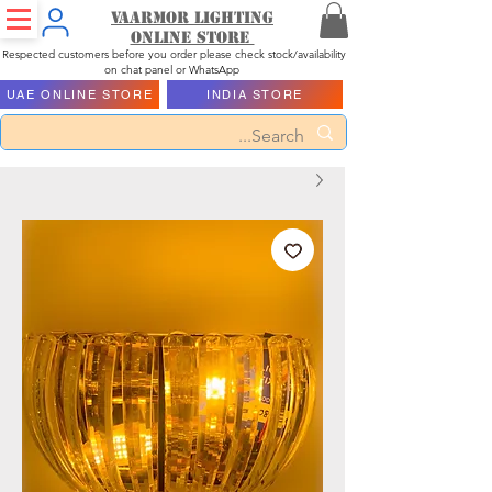
Vaarmor Lighting
ONLINE STORE
Respected customers before you order please check stock/availability
on chat panel or WhatsApp
UAE ONLINE STORE
INDIA STORE