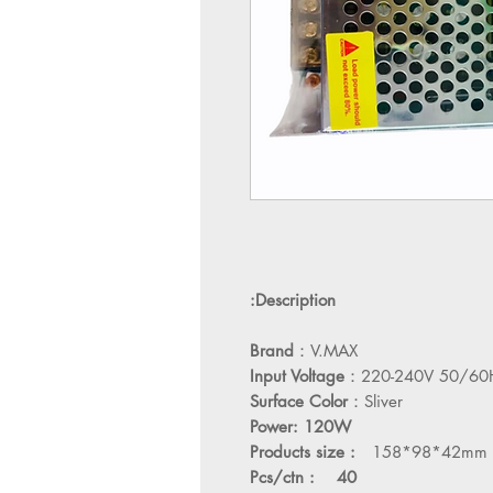
Description:
Brand
：V.MAX
Input Voltage
：220-240V 50/60
Surface Color
：Sliver
Power: 120W
Products size :
158*98*42mm
Pcs/ctn : 40