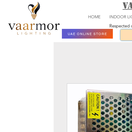
V
HOME
INDOOR LI
Respected c
UAE ONLINE STORE