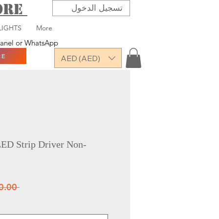
TORE
تسجيل الدخول
LIGHTS
More
 panel or WhatsApp
RE
AED (AED)
D Strip Driver Non-
 ‏30.00 د.إ.‏ 