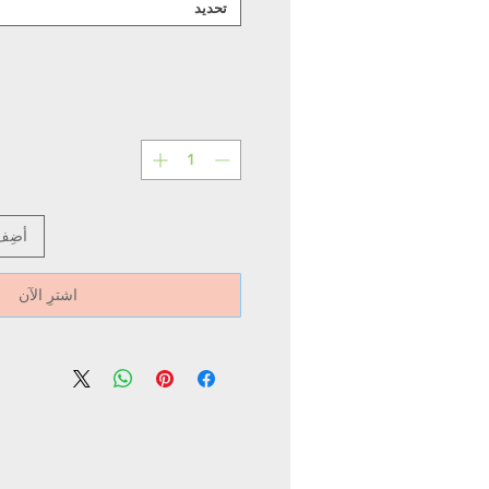
تحديد
أضِف
اشترِ الآن