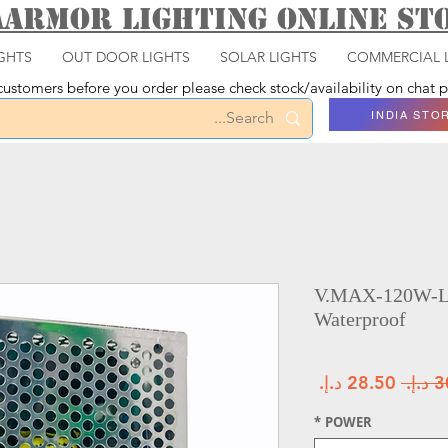
aarmor Lighting ONLINE S
GHTS
OUT DOOR LIGHTS
SOLAR LIGHTS
COMMERCIAL 
ustomers before you order please check stock/availability on chat
INDIA STO
V.MAX-120W-LE
Waterproof
سعر عادي
سعر البيع
*
POWER