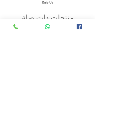
Rate Us
منتجات ذات صلة
D
LED Crystal chandelier modern
restaurant duplex Hotel Hall