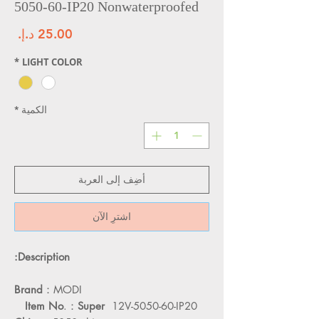
5050-60-IP20 Nonwaterproofed
الس
*
LIGHT COLOR
الكمية
*
أضِف إلى العربة
اشترِ الآن
Description:
Brand
：MODI
Item No
.：
Super
12V-5050-60-IP20