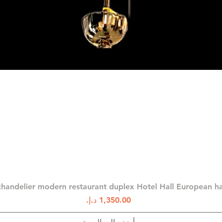
العرض السريع
chandelier modern restaurant duplex Hotel Hall European 
السعر