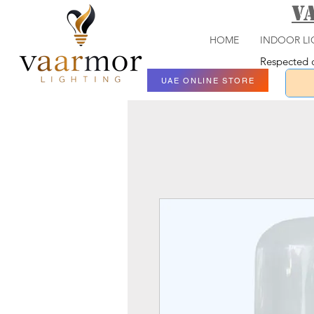
V
HOME
INDOOR LI
Respected c
UAE ONLINE STORE