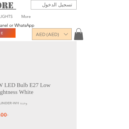
TORE
تسجيل الدخول
LIGHTS
More
 panel or WhatsApp
RE
AED (AED)
 LED Bulb E27 Low
ghtness White
وحدة SKU: CXG-20W-E27-CYLINDER-WH
 ‏10.00 د.إ.‏ 