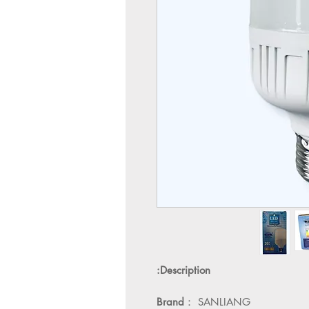
Description:
Brand
：
SANLIANG