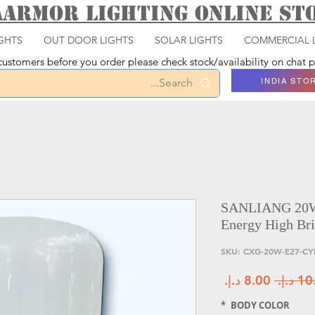
aarmor Lighting ONLINE S
GHTS
OUT DOOR LIGHTS
SOLAR LIGHTS
COMMERCIAL 
ustomers before you order please check stock/availability on chat
INDIA STO
SANLIANG 20W
Energy High Bri
سعر عادي
سعر البيع
*
BODY COLOR