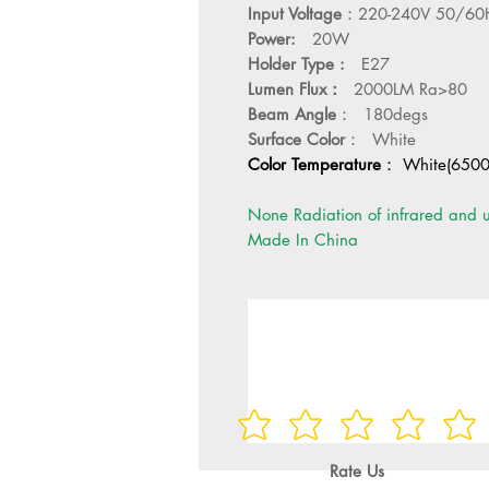
Input Voltage
：
220-240V 50/60
Power:
20W
Holder Type :
E27
Lumen Flux
：
200
0LM Ra>80
Beam Angle
：
180degs
Surface Color
：
White
Color Temperature
： White(6500
None Radiation of infrared and ul
Made In China
Rate Us