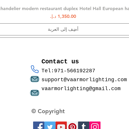
العرض السريع
chandelier modern restaurant duplex Hotel Hall European 
السعر
أضِف إلى العربة
Contact us
Tel:971-566192287
support@vaarmorlighting.com
vaarmorlighting@gmail.com
© Copyright