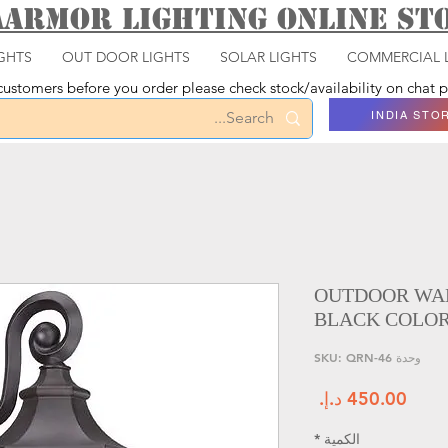
aarmor Lighting ONLINE S
GHTS
OUT DOOR LIGHTS
SOLAR LIGHTS
COMMERCIAL 
ustomers before you order please check stock/availability on chat
INDIA STO
OUTDOOR WAL
BLACK COLO
وحدة SKU: QRN-46
السعر
الكمية
*