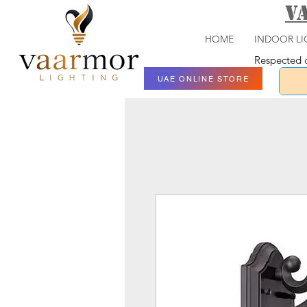
V
HOME
INDOOR LI
Respected c
UAE ONLINE STORE