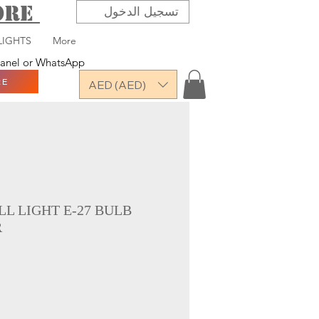
TORE
تسجيل الدخول
LIGHTS
More
 panel or WhatsApp
RE
AED (AED)
L LIGHT E-27 BULB
R