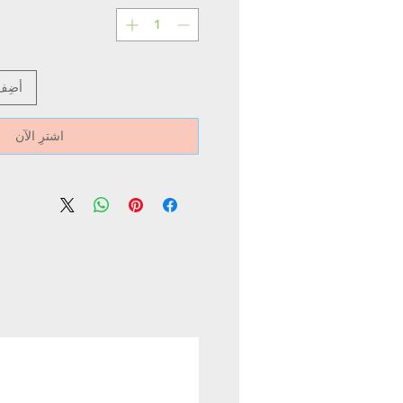
أضِف
اشترِ الآن