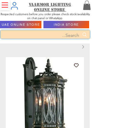
Vaarmor Lighting
ONLINE STORE
Respected customers before you order please check stock/availability
on chat panel or WhatsApp
UAE ONLINE STORE
INDIA STORE