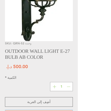
وحدة SKU: QRN-52
OUTDOOR WALL LIGHT E-27
BULB AB COLOR
الس
الكمية
*
أضِف إلى العربة