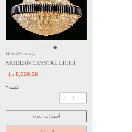
وحدة SKU: QRN-6
MODERN CRYSTAL LIGHT
الس
الكمية
*
أضِف إلى العربة
اشترِ الآن