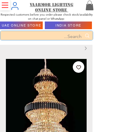
Vaarmor Lighting
ONLINE STORE
Respected customers before you order please check stock/availability
on chat panel or WhatsApp
UAE ONLINE STORE
INDIA STORE