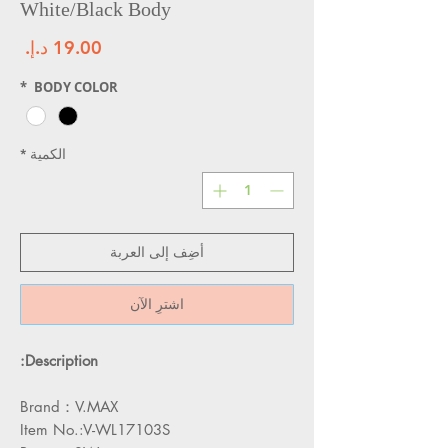
White/Black Body
الس
*
BODY COLOR
الكمية
*
أضِف إلى العربة
اشترِ الآن
Description:
Brand：V.MAX
Item No.:V-WL17103S