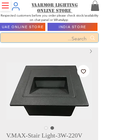
Vaarmor Lighting
ONLINE STORE
Respected customers before you order please check stock/availability
on chat panel or WhatsApp
UAE ONLINE STORE
INDIA STORE
V.MAX-Stair Light-3W-220V