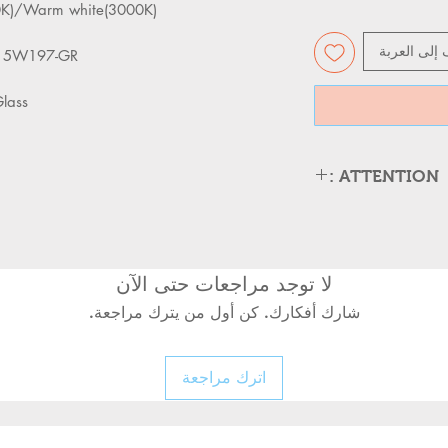
K)/Warm white(3000K)
 إلى العربة
97-GR
lass
ATTENTION :
ATTENTION :
Please cut off the 
cool down about 5
Can,t be used in e
لا توجد مراجعات حتى الآن
Kindly Place the l
شارك أفكارك. كن أول من يترك مراجعة.
properly to avoid
Turn off the power 
replacing the lamp
اترك مراجعة
Kindly handle the 
as its body may stil