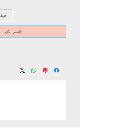
أضِف
اشترِ الآن
power and let the lamp
 minute before replacing
mergency exit
amp in the lamp holder
 damge
before installing or
Bulb or led lamp properly
l be hot after switching off.