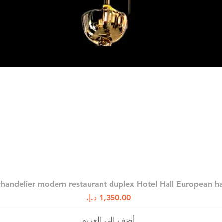
العرض السريع
chandelier modern restaurant duplex Hotel Hall European 
السعر
أضِف إلى العربة