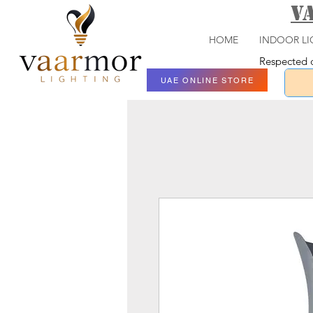
V
HOME
INDOOR LI
Respected c
UAE ONLINE STORE