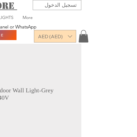
TORE
تسجيل الدخول
LIGHTS
More
 panel or WhatsApp
RE
AED (AED)
door Wall Light-Grey
40V